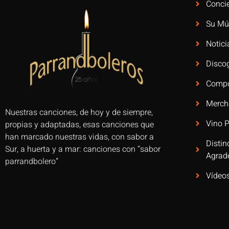
Concie
Su Mú
Notici
Discog
Compo
Merch
Nuestras canciones, de hoy y de siempre,
Vino 
propias y adaptadas, esas canciones que
han marcado nuestras vidas, con sabor a
Distin
Sur, a huerta y a mar: canciones con “sabor
Agrad
parrandbolero”
Vídeo