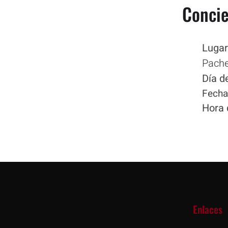
Concie
Lugar
Pache
Día d
Fecha
Hora 
Enlaces