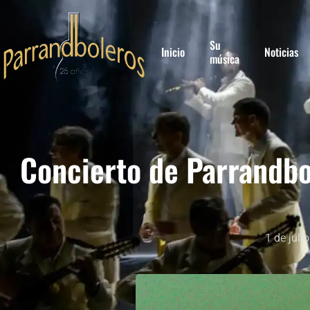
Su
Inicio
Noticias
música
Concierto de Parrandbo
1 de juli