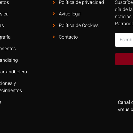
rtos
Política de privacidad
Suscríbe
día de l
sica
Aviso legal
noticias
Parrandb
as
Política de Cookies
rafía
Contacto
nentes
andising
Parrandbolero
ciones y
ecimientos
s
Canal 
«music