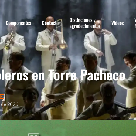
Distinciones y
Componentes
Contacto
Vídeos
agradecimientos
leros en Torre Pacheco
o de 2026