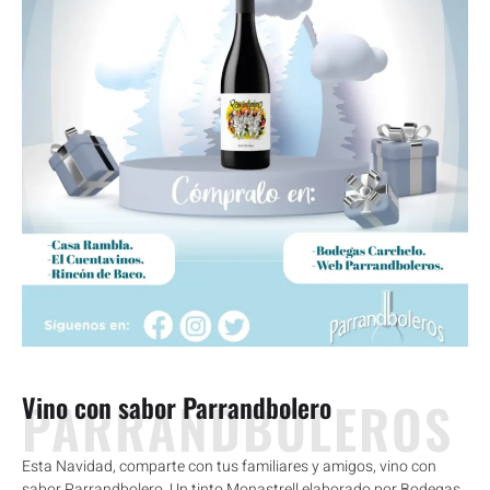
Vino con sabor Parrandbolero
PARRANDBOLEROS
Esta Navidad, comparte con tus familiares y amigos, vino con
sabor Parrandbolero. Un tinto Monastrell elaborado por Bodegas